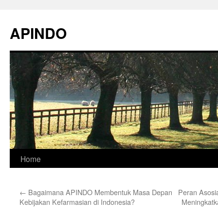
Skip
to
APINDO
content
Home
←
Bagaimana APINDO Membentuk Masa Depan
Peran Asosia
Kebijakan Kefarmasian di Indonesia?
Meningkatk