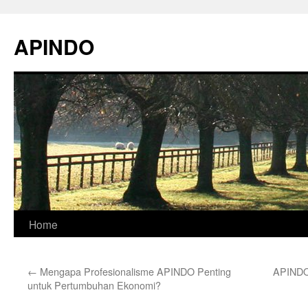
Skip
to
APINDO
content
Home
←
Mengapa Profesionalisme APINDO Penting
APINDO 
untuk Pertumbuhan Ekonomi?