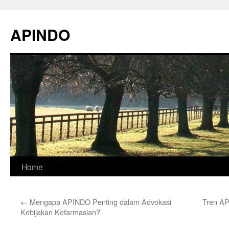
Skip
to
APINDO
content
Home
←
Mengapa APINDO Penting dalam Advokasi
Tren AP
Kebijakan Kefarmasian?