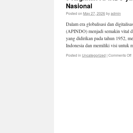
Nasional
Posted on
May 27, 2026
by
admin
Dalam era globalisasi dan digitali
(APINDO) menjadi semakin vital
yang didirikan pada tahun 1952, m
Indonesia dan memiliki visi untuk
o
Posted in
Uncategorized
|
Comments Off
5
K
y
M
E
N