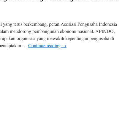
sasi yang terus berkembang, peran Asosiasi Pengusaha Indonesia
 dalam mendorong pembangunan ekonomi nasional. APINDO,
erupakan organisasi yang mewakili kepentingan pengusaha di
 menciptakan …
Continue reading
→
n
egiatan
APINDO
ang
endorong
Pembangunan
konomi
asional