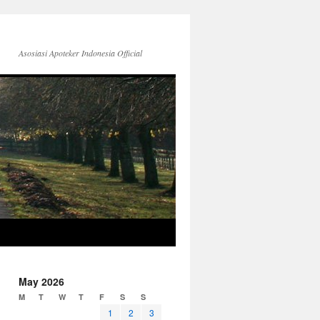
Asosiasi Apoteker Indonesia Official
May 2026
M
T
W
T
F
S
S
1
2
3