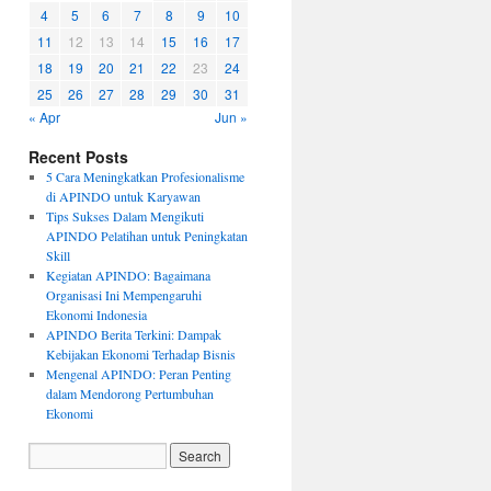
4
5
6
7
8
9
10
11
12
13
14
15
16
17
18
19
20
21
22
23
24
25
26
27
28
29
30
31
« Apr
Jun »
Recent Posts
5 Cara Meningkatkan Profesionalisme
di APINDO untuk Karyawan
Tips Sukses Dalam Mengikuti
APINDO Pelatihan untuk Peningkatan
Skill
Kegiatan APINDO: Bagaimana
Organisasi Ini Mempengaruhi
Ekonomi Indonesia
APINDO Berita Terkini: Dampak
Kebijakan Ekonomi Terhadap Bisnis
Mengenal APINDO: Peran Penting
dalam Mendorong Pertumbuhan
Ekonomi