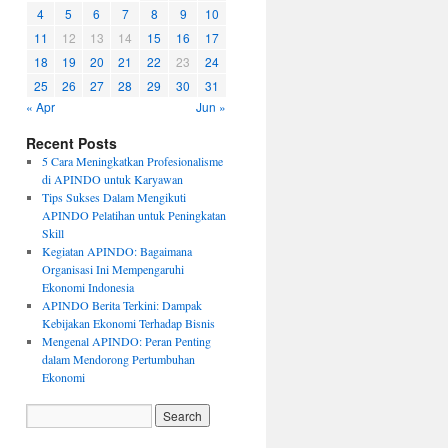
4
5
6
7
8
9
10
11
12
13
14
15
16
17
18
19
20
21
22
23
24
25
26
27
28
29
30
31
« Apr
Jun »
Recent Posts
5 Cara Meningkatkan Profesionalisme
di APINDO untuk Karyawan
Tips Sukses Dalam Mengikuti
APINDO Pelatihan untuk Peningkatan
Skill
Kegiatan APINDO: Bagaimana
Organisasi Ini Mempengaruhi
Ekonomi Indonesia
APINDO Berita Terkini: Dampak
Kebijakan Ekonomi Terhadap Bisnis
Mengenal APINDO: Peran Penting
dalam Mendorong Pertumbuhan
Ekonomi