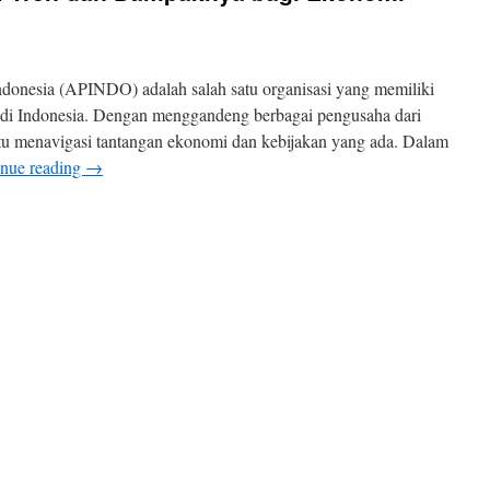
donesia (APINDO) adalah salah satu organisasi yang memiliki
 di Indonesia. Dengan menggandeng berbagai pengusaha dari
 menavigasi tantangan ekonomi dan kebijakan yang ada. Dalam
inue reading
→
n
APINDO
erita
erkini:
ren
an
Dampaknya
agi
konomi
ndonesia