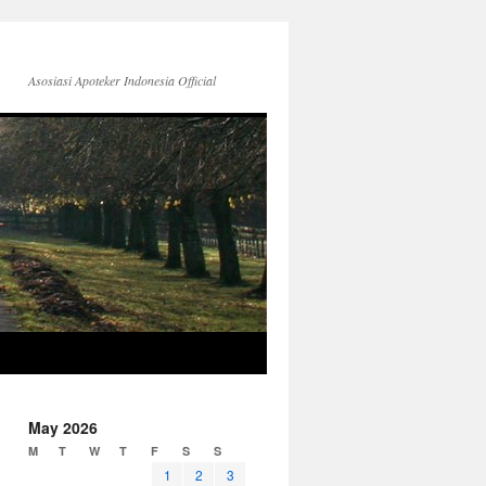
Asosiasi Apoteker Indonesia Official
May 2026
M
T
W
T
F
S
S
1
2
3