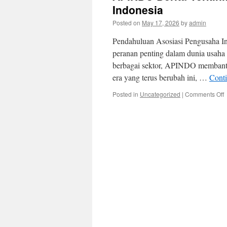
Indonesia
Posted on
May 17, 2026
by
admin
Pendahuluan Asosiasi Pengusaha In
peranan penting dalam dunia usaha
berbagai sektor, APINDO membantu
era yang terus berubah ini, …
Cont
o
Posted in
Uncategorized
|
Comments Off
B
T
T
d
b
E
I