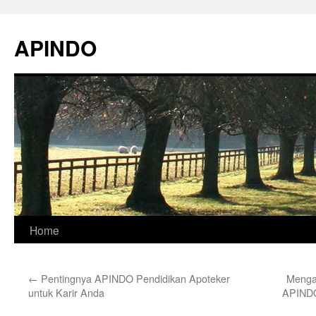
Skip
to
APINDO
content
Home
←
Pentingnya APINDO Pendidikan Apoteker
Menga
untuk Karir Anda
APINDO