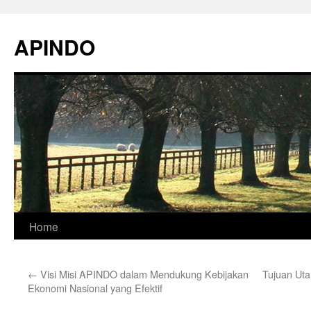
Skip
to
APINDO
content
Home
←
Visi Misi APINDO dalam Mendukung Kebijakan
Tujuan Ut
Ekonomi Nasional yang Efektif