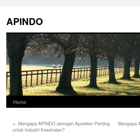
Skip
to
APINDO
content
Home
←
Mengapa APINDO Jaringan Apoteker Penting
Mengapa A
untuk Industri Kesehatan?