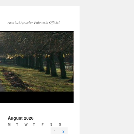
Asosiasi Apoteker Indonesia Official
August 2026
M
T
W
T
F
S
S
1
2