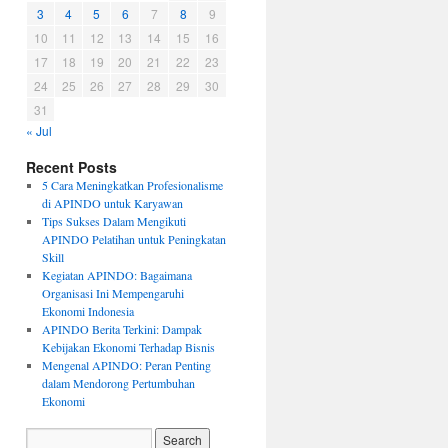
3
4
5
6
7
8
9
10
11
12
13
14
15
16
17
18
19
20
21
22
23
24
25
26
27
28
29
30
31
« Jul
Recent Posts
5 Cara Meningkatkan Profesionalisme
di APINDO untuk Karyawan
Tips Sukses Dalam Mengikuti
APINDO Pelatihan untuk Peningkatan
Skill
Kegiatan APINDO: Bagaimana
Organisasi Ini Mempengaruhi
Ekonomi Indonesia
APINDO Berita Terkini: Dampak
Kebijakan Ekonomi Terhadap Bisnis
Mengenal APINDO: Peran Penting
dalam Mendorong Pertumbuhan
Ekonomi