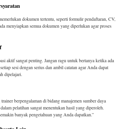
syaratan
emerlukan dokumen tertentu, seperti formulir pendaftaran, CV,
Anda menyiapkan semua dokumen yang diperlukan agar proses
f
pasi aktif sangat penting. Jangan ragu untuk bertanya ketika ada
setiap sesi dengan serius dan ambil catatan agar Anda dapat
h dipelajari.
g trainer berpengalaman di bidang manajemen sumber daya
a dalam pelatihan sangat menentukan hasil yang diperoleh.
, semakin banyak pengetahuan yang Anda dapatkan.”
eserta Lain