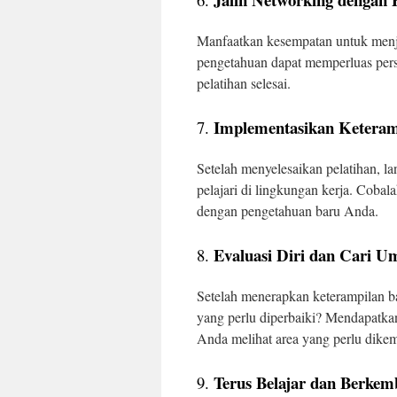
Manfaatkan kesempatan untuk menja
pengetahuan dapat memperluas pers
pelatihan selesai.
Implementasikan Keteramp
7.
Setelah menyelesaikan pelatihan, l
pelajari di lingkungan kerja. Cobal
dengan pengetahuan baru Anda.
Evaluasi Diri dan Cari U
8.
Setelah menerapkan keterampilan ba
yang perlu diperbaiki? Mendapatkan
Anda melihat area yang perlu dikem
Terus Belajar dan Berke
9.