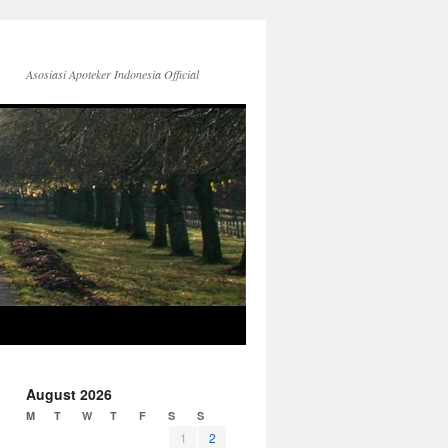
Asosiasi Apoteker Indonesia Official
August 2026
M
T
W
T
F
S
S
1
2