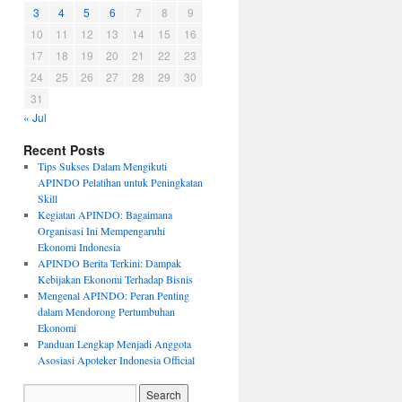
3
4
5
6
7
8
9
10
11
12
13
14
15
16
17
18
19
20
21
22
23
24
25
26
27
28
29
30
31
« Jul
Recent Posts
Tips Sukses Dalam Mengikuti
APINDO Pelatihan untuk Peningkatan
Skill
Kegiatan APINDO: Bagaimana
Organisasi Ini Mempengaruhi
Ekonomi Indonesia
APINDO Berita Terkini: Dampak
Kebijakan Ekonomi Terhadap Bisnis
Mengenal APINDO: Peran Penting
dalam Mendorong Pertumbuhan
Ekonomi
Panduan Lengkap Menjadi Anggota
Asosiasi Apoteker Indonesia Official