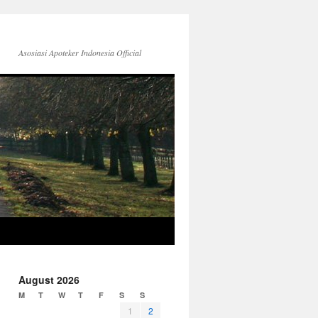
Asosiasi Apoteker Indonesia Official
August 2026
M
T
W
T
F
S
S
1
2