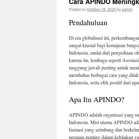
Cara APINDO Meningka
Posted on
October 18, 2025
by
admin
Pendahuluan
Di era globalisasi ini, perkembanga
sangat krusial bagi kemajuan bangs
Indonesia, mulai dari penyediaan o
karena itu, lembaga seperti Asosia
tanggung jawab penting untuk mening
membahas berbagai cara yang dila
Indonesia, serta efek positif dari up
Apa Itu APINDO?
APINDO adalah organisasi yang mewa
Indonesia. Misi utama APINDO ada
farmasi yang seimbang dan berke
peranan penting dalam kebijakan y