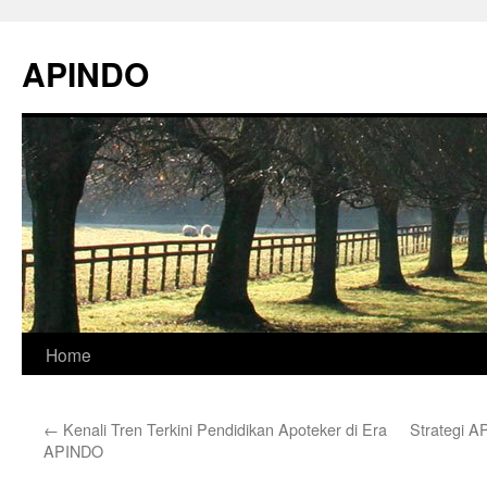
Skip
to
APINDO
content
Home
←
Kenali Tren Terkini Pendidikan Apoteker di Era
Strategi 
APINDO