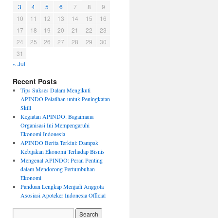
3
4
5
6
7
8
9
10
11
12
13
14
15
16
17
18
19
20
21
22
23
24
25
26
27
28
29
30
31
« Jul
Recent Posts
Tips Sukses Dalam Mengikuti
APINDO Pelatihan untuk Peningkatan
Skill
Kegiatan APINDO: Bagaimana
Organisasi Ini Mempengaruhi
Ekonomi Indonesia
APINDO Berita Terkini: Dampak
Kebijakan Ekonomi Terhadap Bisnis
Mengenal APINDO: Peran Penting
dalam Mendorong Pertumbuhan
Ekonomi
Panduan Lengkap Menjadi Anggota
Asosiasi Apoteker Indonesia Official