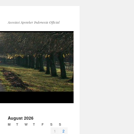
Asosiasi Apoteker Indonesia Official
August 2026
M
T
W
T
F
S
S
1
2