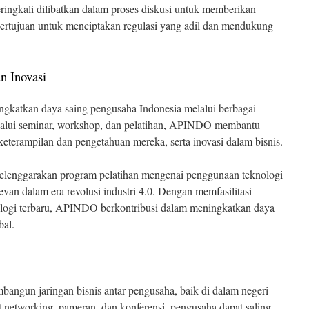
ingkali dilibatkan dalam proses diskusi untuk memberikan
bertujuan untuk menciptakan regulasi yang adil dan mendukung
n Inovasi
atkan daya saing pengusaha Indonesia melalui berbagai
elalui seminar, workshop, dan pelatihan, APINDO membantu
erampilan dan pengetahuan mereka, serta inovasi dalam bisnis.
enggarakan program pelatihan mengenai penggunaan teknologi
levan dalam era revolusi industri 4.0. Dengan memfasilitasi
logi terbaru, APINDO berkontribusi dalam meningkatkan daya
bal.
ngun jaringan bisnis antar pengusaha, baik di dalam negeri
t networking, pameran, dan konferensi, pengusaha dapat saling