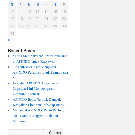
3
4
5
6
7
8
9
10
11
12
13
14
15
16
17
18
19
20
21
22
23
24
25
26
27
28
29
30
31
« Jul
Recent Posts
5 Cara Meningkatkan Profesionalisme
di APINDO untuk Karyawan
Tips Sukses Dalam Mengikuti
APINDO Pelatihan untuk Peningkatan
Skill
Kegiatan APINDO: Bagaimana
Organisasi Ini Mempengaruhi
Ekonomi Indonesia
APINDO Berita Terkini: Dampak
Kebijakan Ekonomi Terhadap Bisnis
Mengenal APINDO: Peran Penting
dalam Mendorong Pertumbuhan
Ekonomi