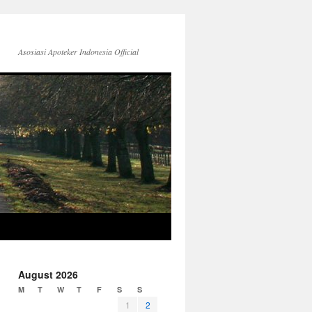
Asosiasi Apoteker Indonesia Official
August 2026
M
T
W
T
F
S
S
1
2