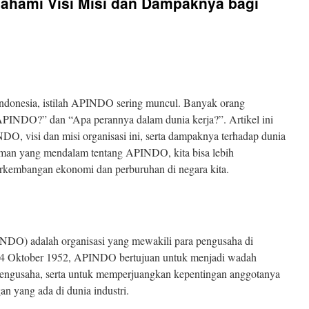
ahami Visi Misi dan Dampaknya bagi
 Indonesia, istilah APINDO sering muncul. Banyak orang
APINDO?” dan “Apa perannya dalam dunia kerja?”. Artikel ini
O, visi dan misi organisasi ini, serta dampaknya terhadap dunia
aman yang mendalam tentang APINDO, kita bisa lebih
rkembangan ekonomi dan perburuhan di negara kita.
NDO) adalah organisasi yang mewakili para pengusaha di
l 24 Oktober 1952, APINDO bertujuan untuk menjadi wadah
 pengusaha, serta untuk memperjuangkan kepentingan anggotanya
n yang ada di dunia industri.