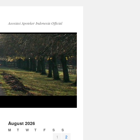
Asosiasi Apoteker Indonesia Official
August 2026
M
T
W
T
F
S
S
1
2