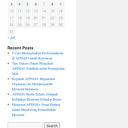
3
4
5
6
7
8
9
10
11
12
13
14
15
16
17
18
19
20
21
22
23
24
25
26
27
28
29
30
31
« Jul
Recent Posts
5 Cara Meningkatkan Profesionalisme
di APINDO untuk Karyawan
Tips Sukses Dalam Mengikuti
APINDO Pelatihan untuk Peningkatan
Skill
Kegiatan APINDO: Bagaimana
Organisasi Ini Mempengaruhi
Ekonomi Indonesia
APINDO Berita Terkini: Dampak
Kebijakan Ekonomi Terhadap Bisnis
Mengenal APINDO: Peran Penting
dalam Mendorong Pertumbuhan
Ekonomi