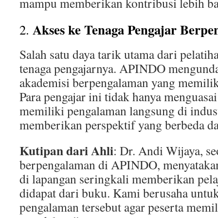
mampu memberikan kontribusi lebih ba
Akses ke Tenaga Pengajar Berp
2.
Salah satu daya tarik utama dari pelat
tenaga pengajarnya. APINDO mengundan
akademisi berpengalaman yang memiliki 
Para pengajar ini tidak hanya menguasai t
memiliki pengalaman langsung di indust
memberikan perspektif yang berbeda dan
Kutipan dari Ahli
: Dr. Andi Wijaya, se
berpengalaman di APINDO, menyatakan
di lapangan seringkali memberikan pelaj
didapat dari buku. Kami berusaha unt
pengalaman tersebut agar peserta mem