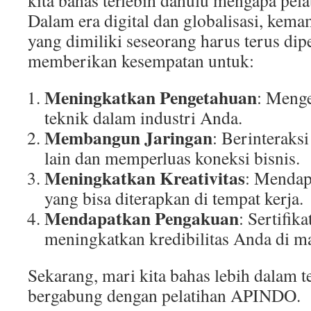
kita bahas terlebih dahulu mengapa pelat
Dalam era digital dan globalisasi, kem
yang dimiliki seseorang harus terus dipe
memberikan kesempatan untuk:
Meningkatkan Pengetahuan
: Menge
teknik dalam industri Anda.
Membangun Jaringan
: Berinteraks
lain dan memperluas koneksi bisnis.
Meningkatkan Kreativitas
: Mendap
yang bisa diterapkan di tempat kerja.
Mendapatkan Pengakuan
: Sertifika
meningkatkan kredibilitas Anda di ma
Sekarang, mari kita bahas lebih dalam t
bergabung dengan pelatihan APINDO.