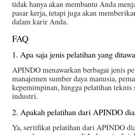
tidak hanya akan membantu Anda menjad
pasar kerja, tetapi juga akan memberika
dalam karir Anda.
FAQ
1. Apa saja jenis pelatihan yang dit
APINDO menawarkan berbagai jenis pel
manajemen sumber daya manusia, pemasa
kepemimpinan, hingga pelatihan teknis 
industri.
2. Apakah pelatihan dari APINDO dia
Ya, sertifikat pelatihan dari APINDO di