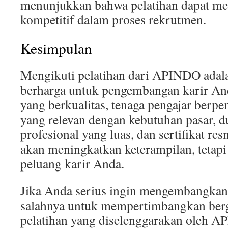
menunjukkan bahwa pelatihan dapat m
kompetitif dalam proses rekrutmen.
Kesimpulan
Mengikuti pelatihan dari APINDO adala
berharga untuk pengembangan karir An
yang berkualitas, tenaga pengajar berp
yang relevan dengan kebutuhan pasar, 
profesional yang luas, dan sertifikat re
akan meningkatkan keterampilan, tetap
peluang karir Anda.
Jika Anda serius ingin mengembangkan k
salahnya untuk mempertimbangkan ber
pelatihan yang diselenggarakan oleh A