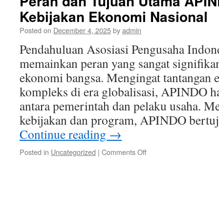
Peran dan Tujuan Utama API
Kebijakan Ekonomi Nasional
Posted on
December 4, 2025
by
admin
Pendahuluan Asosiasi Pengusaha Indo
memainkan peran yang sangat signifika
ekonomi bangsa. Mengingat tantangan 
kompleks di era globalisasi, APINDO h
antara pemerintah dan pelaku usaha. Me
kebijakan dan program, APINDO bertu
Continue reading
→
on
Posted in
Uncategorized
|
Comments Off
Peran
dan
Tujuan
Utama
APINDO
dalam