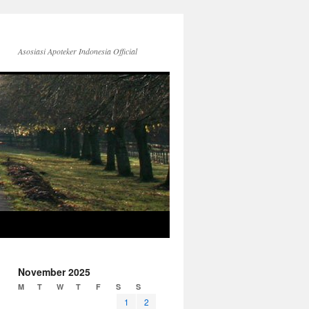
Asosiasi Apoteker Indonesia Official
November 2025
M
T
W
T
F
S
S
1
2