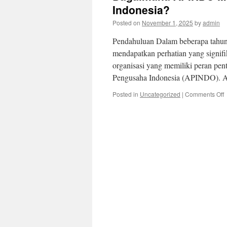
Indonesia?
Posted on
November 1, 2025
by
admin
Pendahuluan Dalam beberapa tahun t
mendapatkan perhatian yang signifik
organisasi yang memiliki peran pen
Pengusaha Indonesia (APINDO). 
o
Posted in
Uncategorized
|
Comments Off
B
M
K
K
d
I