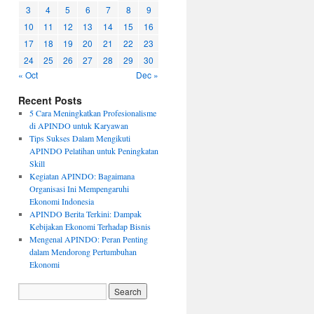
3
4
5
6
7
8
9
10
11
12
13
14
15
16
17
18
19
20
21
22
23
24
25
26
27
28
29
30
« Oct
Dec »
Recent Posts
5 Cara Meningkatkan Profesionalisme
di APINDO untuk Karyawan
Tips Sukses Dalam Mengikuti
APINDO Pelatihan untuk Peningkatan
Skill
Kegiatan APINDO: Bagaimana
Organisasi Ini Mempengaruhi
Ekonomi Indonesia
APINDO Berita Terkini: Dampak
Kebijakan Ekonomi Terhadap Bisnis
Mengenal APINDO: Peran Penting
dalam Mendorong Pertumbuhan
Ekonomi