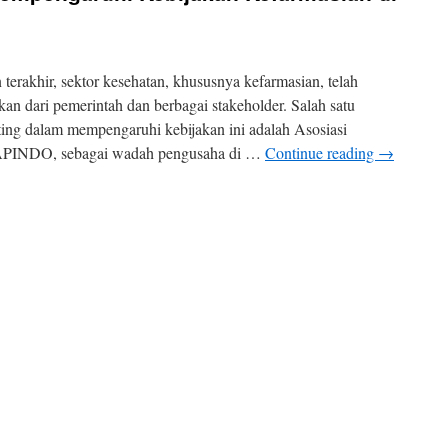
erakhir, sektor kesehatan, khususnya kefarmasian, telah
an dari pemerintah dan berbagai stakeholder. Salah satu
ting dalam mempengaruhi kebijakan ini adalah Asosiasi
APINDO, sebagai wadah pengusaha di …
Continue reading
→
n
agaimana
APINDO
empengaruhi
ebijakan
efarmasian
i
ndonesia?